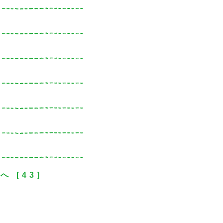
次へ
[43]