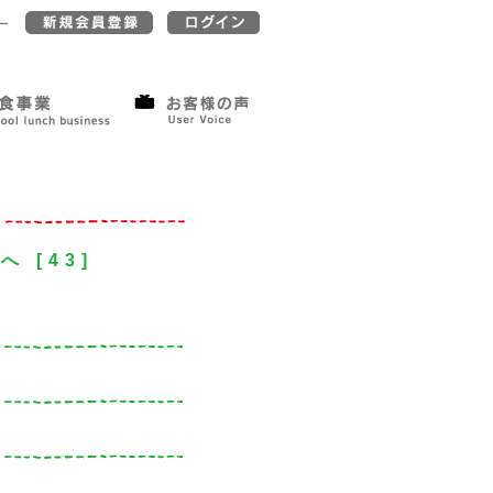
ー
次へ
[43]