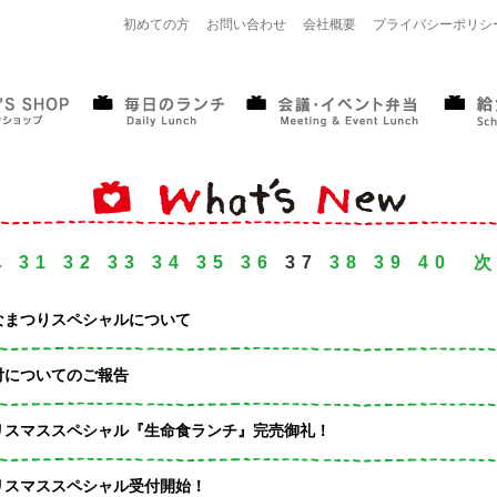
初めての方
お問い合わせ
会社概要
プライバシーポリシ
へ
31
32
33
34
35
36
37
38
39
40
なまつりスペシャルについて
付についてのご報告
リスマススペシャル『生命食ランチ』完売御礼！
リスマススペシャル受付開始！