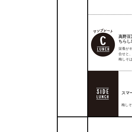
高野豆
ちらし
栄養が
合せと
梅しそ
スマ
梅しそ