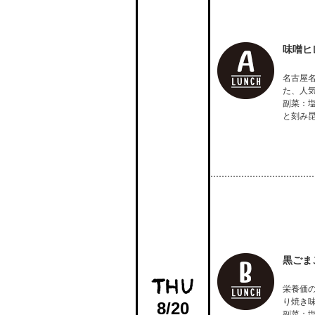
味噌ヒ
名古屋
た、人
副菜：
と刻み
黒ごま
栄養価
り焼き
8/20
副菜：