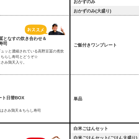
おかずのみ
おかずのみ(大盛り)
冨となすの炊き合わせ＆
寿司
ご飯付きワンプレート
ギュッと濃縮されている高野豆冨の煮炊
、ちらし寿司とどうぞ☆
はさみ鶏天入り。
ート日替BOX
単品
はさみ鶏天＆ちらし寿司
白米ごはんセット
白米ごはんセット(ごはん大盛り)