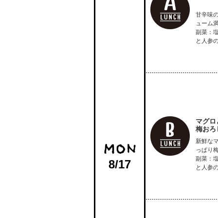
甘辛味
ューム
副菜：
と人参
マグロ
梅おろ
新鮮な
っぱり
副菜：
8/17
と人参