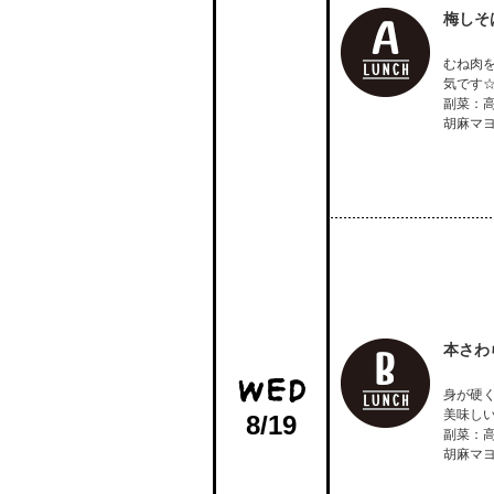
梅しそ
むね肉
気です
副菜：
胡麻マ
本さわ
身が硬
美味し
8/19
副菜：
胡麻マ