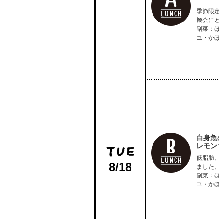
季節限
機会に
副菜：
ユ・か
白身魚
レモン
低脂肪
8/18
ました
副菜：
ユ・か