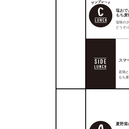
塩おで
もち麦
塩味の
どうぞ
スマ
若鶏と
もち麦
夏野菜