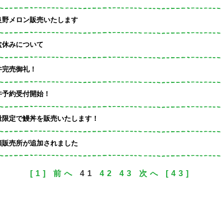
良野メロン販売いたします
盆休みについて
丼完売御礼！
丼予約受付開始！
量限定で鰻丼を販売いたします！
頭販売所が追加されました
[1]
前へ
41
42
43
次へ
[43]